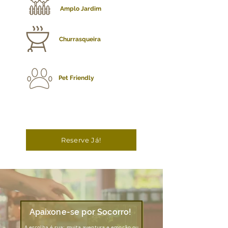
Amplo Jardim
Churrasqueira
Pet Friendly
Reserve Já!
Apaixone-se por Socorro!
A escolha é sua: muita aventura e emoção ou